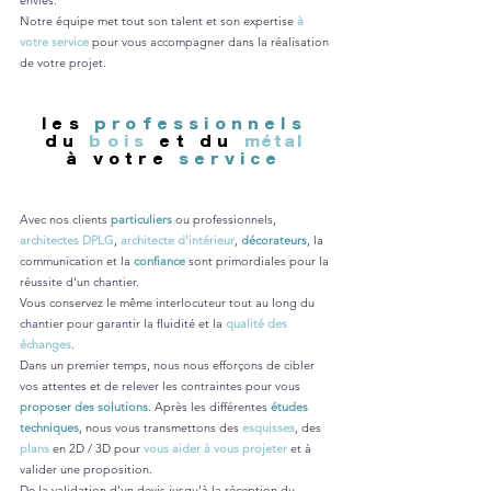
envies.
Notre équipe met tout son talent et son expertise
à
votre service
pour vous accompagner dans la réalisation
de votre projet.
les
professionnels
du
bois
et du
métal
à votre
service
Avec nos clients
particuliers
ou professionnels,
architectes DPLG
,
architecte d'intérieur
,
décorateurs
, la
communication et la
confiance
sont primordiales pour la
réussite d'un chantier.
Vous conservez le même interlocuteur tout au long du
chantier pour garantir la fluidité et la
qualité des
échanges
.
Dans un premier temps, nous nous efforçons de cibler
vos attentes et de relever les contraintes pour vous
proposer des solutions
. Après les différentes
études
techniques
, nous vous transmettons des
esquisses
, des
plans
en 2D / 3D pour
vous aider à vous projeter
et à
valider une proposition
.
De la validation d'un devis jusqu'à la réception du