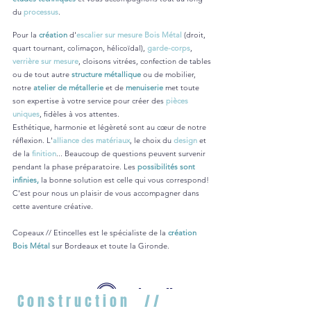
du
processus
.
Pour la
création
d'
escalier sur mesure Bois Métal
(droit,
quart tournant, colimaçon, hélicoïdal),
garde-corps
,
verrière sur mesure
, cloisons vitrées, confection de tables
ou de tout autre
structure métallique
ou de mobilier,
notre
atelier de métallerie
et de
menuiserie
met toute
son expertise à votre service pour créer des
pièces
uniques
, fidèles à vos attentes.
Esthétique, harmonie et légèreté sont au cœur de notre
réflexion. L'
alliance des matériaux
, le choix du
design
et
de la
finition
... Beaucoup de questions peuvent survenir
pendant la phase préparatoire. Les
possibilités sont
infinies,
la bonne solution est celle qui vous correspond!
C'est pour nous un plaisir de vous accompagner dans
cette aventure créative.
Copeaux // Etincelles est le spécialiste de la
création
Bois Métal
sur Bordeaux et toute la Gironde.
copeau
etincelle
Construction //
x
s