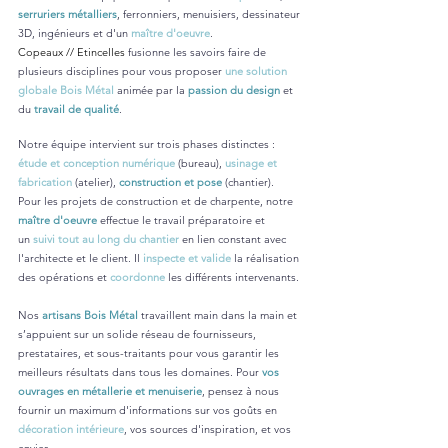
serruriers métalliers
, ferronniers, menuisiers, dessinateur
3D, ingénieurs et d'un
maître d'oeuvre
.
Copeaux // Etincelles
fusionne les savoirs faire de
plusieurs disciplines pour vous proposer
une solution
globale Bois Métal
animée par la
passion du design
et
du
travail de qualité
.
Notre équipe intervient sur trois phases distinctes :
étude et conception numérique
(bureau),
usinage et
fabrication
(atelier),
construction et pose
(chantier).
Pour les projets de
construction
et de
charpente
, notre
maître d'oeuvre
effectue le travail préparatoire et
un
suivi tout au long du chantier
en lien constant avec
l'architecte et le client. Il
inspecte et valide
la réalisation
des opérations et
coordonne
les différents intervenants.
Nos
artisans Bois Métal
travaillent main dans la main et
s’appuient sur un solide réseau de fournisseurs,
prestataires, et sous-traitants pour vous garantir les
meilleurs résultats dans tous les domaines. Pour
vos
ouvrages en métallerie et menuiserie
, pensez à nous
fournir un maximum d'informations sur vos goûts en
décoration intérieure
, vos sources d'inspiration, et vos