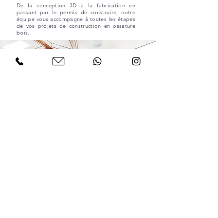
De la conception 3D à la fabrication en
passant par le permis de construire, notre
équipe vous accompagne à toutes les étapes
de vos projets de construction en ossature
bois.
Charpente //
Rénovation de charpente, couverture, création de
Velux, construction d'appentis, réfection de
solivage...
Faites appel à nous pour vos grands et petits
travaux.