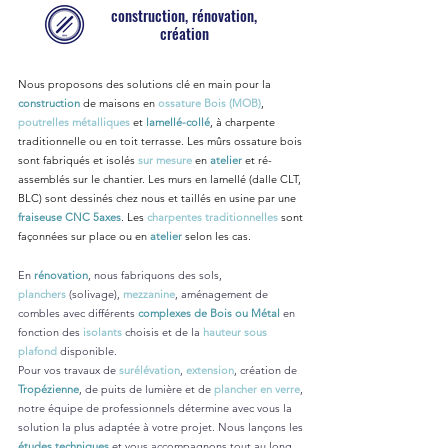
construction, rénovation,
création
Nous proposons des solutions clé en main pour la
construction
de maisons en
ossature Bois (MOB)
,
poutrelles métalliques
et
lamellé-collé
, à charpente
traditionnelle ou en toit terrasse. Les mûrs ossature bois
sont fabriqués et isolés
sur mesure
en
atelier
et ré-
assemblés sur le chantier. Les murs en lamellé (dalle CLT,
BLC) sont dessinés chez nous et taillés en usine par une
fraiseuse CNC 5axes
. Les
charpentes traditionnelles
sont
façonnées sur place ou en
atelier
selon les cas.
En
rénovation
, nous fabriquons des sols,
planchers
(solivage),
mezzanine
, aménagement de
combles avec différents
complexes de Bois ou Métal
en
fonction des
isolants
choisis et de la
hauteur sous
plafond
disponible.
Pour vos travaux de
surélévation
,
extension
, création de
Tropézienne
, de puits de lumière et de
plancher en verre
,
notre équipe de professionnels détermine avec vous la
solution la plus adaptée à votre projet. Nous lançons les
études techniques
et vous accompagnons tout au long